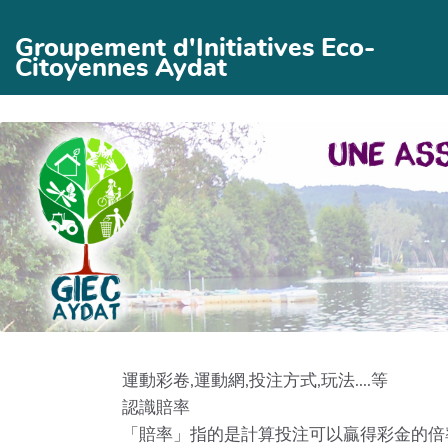
Aller au contenu principal
Groupement d'Initiatives Eco-
Citoyennes Aydat
運動彩卷,運動網,投注方式,玩法....等
認識賠率
「賠率」指的是計算投注可以贏得彩金的倍