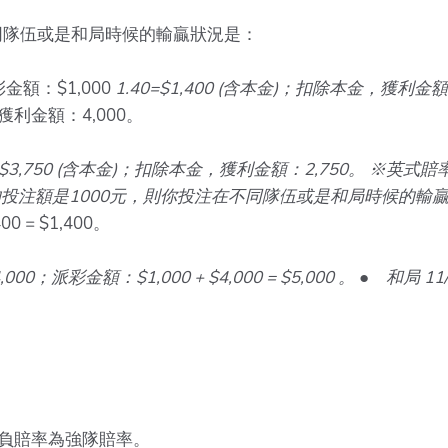
同隊伍或是和局時候的輸贏狀況是：
金額：$1,000
1.40=$1,400 (含本金)；扣除本金，獲利金
，獲利金額：4,000。
5=$3,750 (含本金)；扣除本金，獲利金額：2,750。 
注額是1000元，則你投注在不同隊伍或是和局時候的輸贏狀況
0 = $1,400。
4,000；派彩金額：$1,000 + $4,000 = $5,000 。 ● 和局
負賠率為強隊賠率。