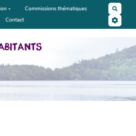
ion
Commissions thématiques
Recherc
Contact