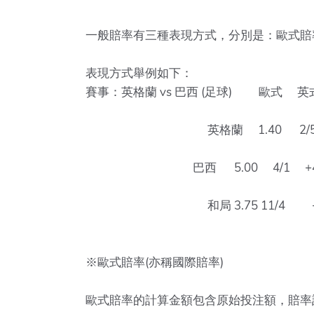
一般賠率有三種表現方式，分別是：歐式賠
表現方式舉例如下：
賽事：英格蘭 vs 巴西 (足球) 歐式
英格蘭 1.40 2/5 
巴西 5.00 4/1 +4
和局 3.75 11/4 +2
※歐式賠率(亦稱國際賠率)
歐式賠率的計算金額包含原始投注額，賠率