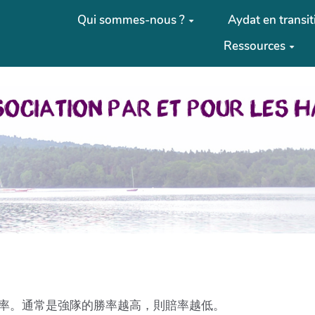
Qui sommes-nous ?
Aydat en transit
Ressources
率。通常是強隊的勝率越高，則賠率越低。