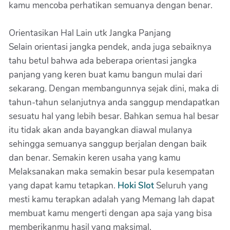
kamu mencoba perhatikan semuanya dengan benar.
Orientasikan Hal Lain utk Jangka Panjang
Selain orientasi jangka pendek, anda juga sebaiknya
tahu betul bahwa ada beberapa orientasi jangka
panjang yang keren buat kamu bangun mulai dari
sekarang. Dengan membangunnya sejak dini, maka di
tahun-tahun selanjutnya anda sanggup mendapatkan
sesuatu hal yang lebih besar. Bahkan semua hal besar
itu tidak akan anda bayangkan diawal mulanya
sehingga semuanya sanggup berjalan dengan baik
dan benar. Semakin keren usaha yang kamu
Melaksanakan maka semakin besar pula kesempatan
yang dapat kamu tetapkan.
Hoki Slot
Seluruh yang
mesti kamu terapkan adalah yang Memang lah dapat
membuat kamu mengerti dengan apa saja yang bisa
memberikanmu hasil yang maksimal.