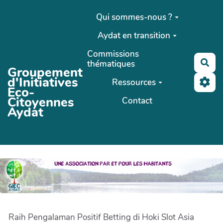
Aller au contenu principal
Qui sommes-nous ?
Aydat en transition
Commissions
Rec
thématiques
Groupement
d'Initiatives
Ressources
Eco-
Citoyennes
Contact
Aydat
Raih Pengalaman Positif Betting di Hoki Slot Asia